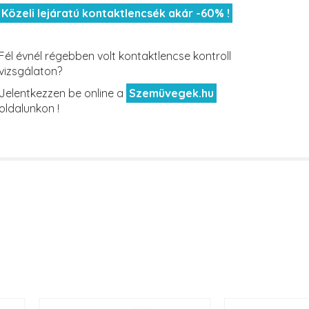
Közeli lejáratú kontaktlencsék akár -60% !
Fél évnél régebben volt kontaktlencse kontroll
vizsgálaton?
Jelentkezzen be online a
Szemüvegek.hu
oldalunkon !