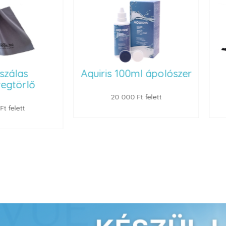
Aquiris 100ml ápolószer
Szemüvegt
20 000 Ft felett
22 000 Ft felet