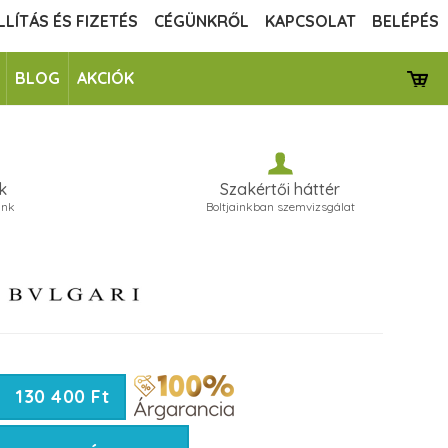
LLÍTÁS ÉS FIZETÉS
CÉGÜNKRŐL
KAPCSOLAT
BELÉPÉS
BLOG
AKCIÓK
k
Szakértői háttér
unk
Boltjainkban szemvizsgálat
130 400 Ft