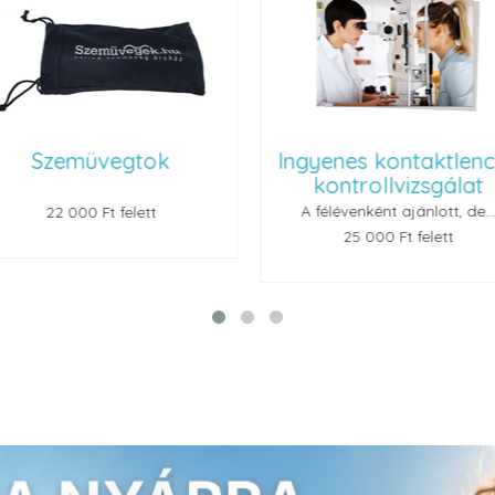
ok
Ingyenes kontaktlencse
Renu
kontrollvizsgálat
A félévenként ajánlott, de...
t
25 000 Ft felett