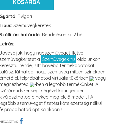
KOSÁRBA
Gyártó:
Bvlgari
Típus:
Szemüvegkeretek
Szállítási határidő:
Rendelésre, kb.2 hét
Leírás:
Javasoljuk, hogy napszemüveget illetve
szemüvegkeretet a
Szemüvegek.hu
oldalunkon
keresztül rendelj ! Itt bővebb termékadatokat
találsz, láthatod, hogy szemüveg milyen színekben
érhető el, felpróbáhatod virtuális tükörben
vagy
megnézheted
-ben a legtöbb termékünket! A
szűrőrendszer segítségével könnyebben
kiválaszthatod a neked megfelelő modellt ! A
legtöbb szemüveget fizetési kötelezettség nélkül
felpróbálhatod optikáinkban !
MEGOSZTÁS: