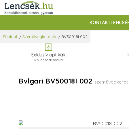
KONTAKTLENCSÉ
Főoldal
/
Szemüvegkeretek
/
BV50018I 002
Exkluzív optikák
4 budapesti optika
Bvlgari BV50018I 002
szemüvegkeret