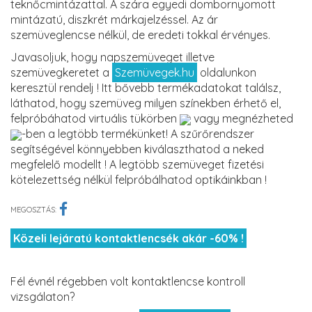
teknőcmintázattal. A szára egyedi dombornyomott
mintázatú, diszkrét márkajelzéssel. Az ár
szemüveglencse nélkül, de eredeti tokkal érvényes.
Javasoljuk, hogy napszemüveget illetve
szemüvegkeretet a
Szemüvegek.hu
oldalunkon
keresztül rendelj ! Itt bővebb termékadatokat találsz,
láthatod, hogy szemüveg milyen színekben érhető el,
felpróbáhatod virtuális tükörben
vagy megnézheted
-ben a legtöbb termékünket! A szűrőrendszer
segítségével könnyebben kiválaszthatod a neked
megfelelő modellt ! A legtöbb szemüveget fizetési
kötelezettség nélkül felpróbálhatod optikáinkban !
MEGOSZTÁS:
Közeli lejáratú kontaktlencsék akár -60% !
Fél évnél régebben volt kontaktlencse kontroll
vizsgálaton?