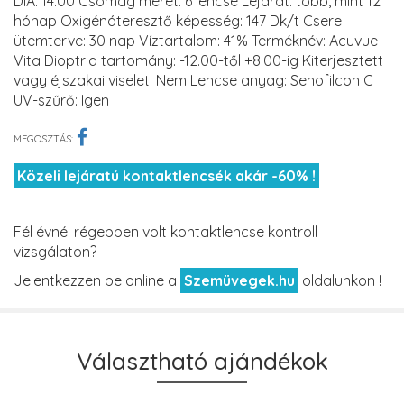
DIA: 14.00 Csomag méret: 6 lencse Lejárat: több, mint 12
hónap Oxigénáteresztő képesség: 147 Dk/t Csere
ütemterve: 30 nap Víztartalom: 41% Terméknév: Acuvue
Vita Dioptria tartomány: -12.00-től +8.00-ig Kiterjesztett
vagy éjszakai viselet: Nem Lencse anyag: Senofilcon C
UV-szűrő: Igen
MEGOSZTÁS:
Közeli lejáratú kontaktlencsék akár -60% !
Fél évnél régebben volt kontaktlencse kontroll
vizsgálaton?
Jelentkezzen be online a
Szemüvegek.hu
oldalunkon !
Választható ajándékok