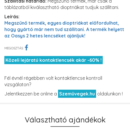
Szállítási határidő:
Megszűnő termék, már csak a
táblázatból kiválasztható dioptriákat tudjuk szállítani.
Leírás:
Megszűnő termék, egyes dioptriákat előfordulhat,
hogy gyártó már nem tud szállítani. A termék helyett
az Oasys 2 hetes lencséket ajánljuk!
MEGOSZTÁS:
Közeli lejáratú kontaktlencsék akár -60% !
Fél évnél régebben volt kontaktlencse kontroll
vizsgálaton?
Jelentkezzen be online a
Szemüvegek.hu
oldalunkon !
Választható ajándékok