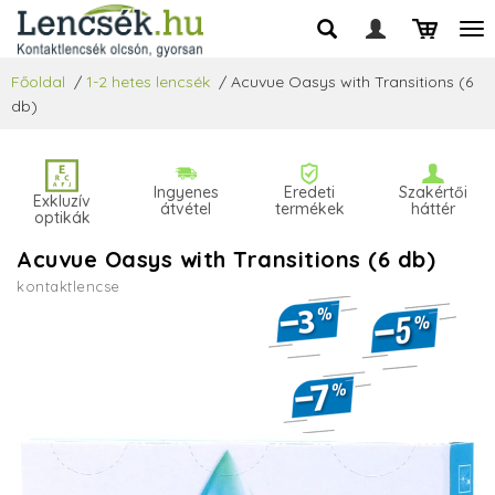
Főoldal
/
1-2 hetes lencsék
/
Acuvue Oasys with Transitions (6
db)
Ingyenes
Eredeti
Szakértői
Exkluzív
átvétel
termékek
háttér
optikák
Acuvue Oasys with Transitions (6 db)
kontaktlencse