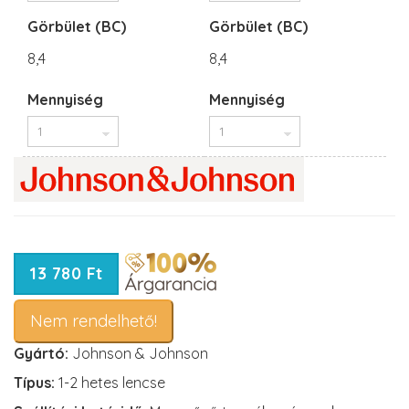
Görbület (BC)
Görbület (BC)
8,4
8,4
Mennyiség
Mennyiség
13 780 Ft
Nem rendelhető!
Gyártó:
Johnson & Johnson
Típus:
1-2 hetes lencse