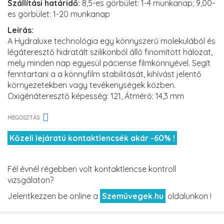
Szállítási határidő:
8,5-es görbület: 1-4 munkanap; 9,00-
es görbület: 1-20 munkanap
Leírás:
A Hydraluxe technológia egy könnyszerű molekulából és
légáteresztő hidratált szilikonból álló finomított hálozat,
mely minden nap egyesül páciense filmkönnyével. Segít
fenntartani a a könnyfilm stabilitását, kihívást jelentő
környezetekben vagy tevékenységek közben.
Oxigénáteresztő képesség: 121, Átmérő: 14,3 mm
MEGOSZTÁS:
Közeli lejáratú kontaktlencsék akár -60% !
Fél évnél régebben volt kontaktlencse kontroll
vizsgálaton?
Jelentkezzen be online a
Szemüvegek.hu
oldalunkon !