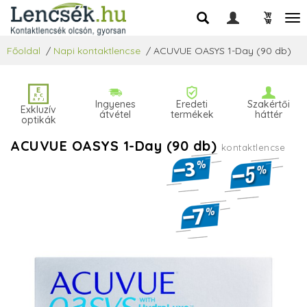
Főoldal
/
Napi kontaktlencse
/
ACUVUE OASYS 1-Day (90 db)
Ingyenes
Eredeti
Szakértői
Exkluzív
átvétel
termékek
háttér
optikák
ACUVUE OASYS 1-Day (90 db)
kontaktlencse