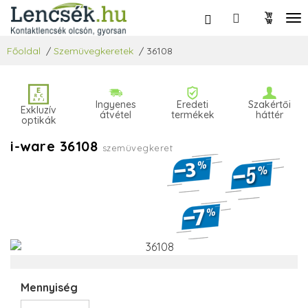
Főoldal
/
Szemüvegkeretek
/
36108
Ingyenes
Eredeti
Szakértői
Exkluzív
átvétel
termékek
háttér
optikák
i-ware 36108
szemüvegkeret
Mennyiség