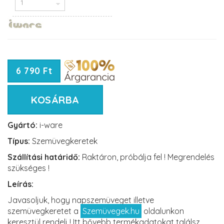
6 790 Ft
KOSÁRBA
Gyártó:
i-ware
Típus:
Szemüvegkeretek
Szállítási határidő:
Raktáron, próbálja fel ! Megrendelés
szükséges !
Leírás:
Javasoljuk, hogy napszemüveget illetve
szemüvegkeretet a
Szemüvegek.hu
oldalunkon
keresztül rendelj ! Itt bővebb termékadatokat találsz,