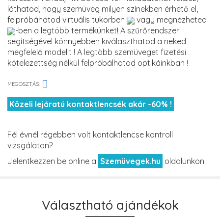
láthatod, hogy szemüveg milyen színekben érhető el,
felpróbáhatod virtuális tükörben
vagy megnézheted
-ben a legtöbb termékünket! A szűrőrendszer
segítségével könnyebben kiválaszthatod a neked
megfelelő modellt ! A legtöbb szemüveget fizetési
kötelezettség nélkül felpróbálhatod optikáinkban !
MEGOSZTÁS:
Közeli lejáratú kontaktlencsék akár -60% !
Fél évnél régebben volt kontaktlencse kontroll
vizsgálaton?
Jelentkezzen be online a
Szemüvegek.hu
oldalunkon !
Választható ajándékok