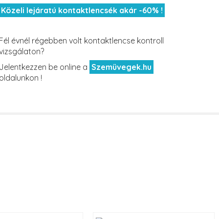
Közeli lejáratú kontaktlencsék akár -60% !
Fél évnél régebben volt kontaktlencse kontroll
vizsgálaton?
Jelentkezzen be online a
Szemüvegek.hu
oldalunkon !