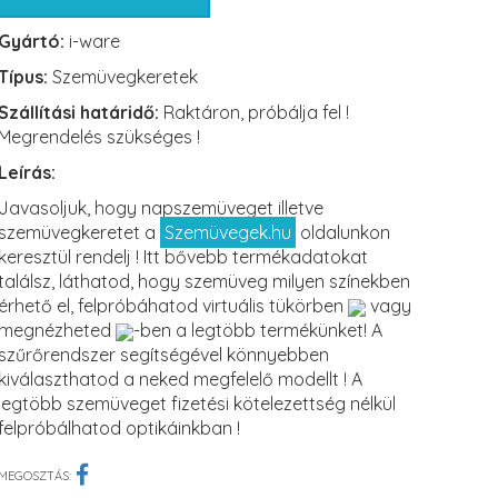
Gyártó:
i-ware
Típus:
Szemüvegkeretek
Szállítási határidő:
Raktáron, próbálja fel !
Megrendelés szükséges !
Leírás:
Javasoljuk, hogy napszemüveget illetve
szemüvegkeretet a
Szemüvegek.hu
oldalunkon
keresztül rendelj ! Itt bővebb termékadatokat
találsz, láthatod, hogy szemüveg milyen színekben
érhető el, felpróbáhatod virtuális tükörben
vagy
megnézheted
-ben a legtöbb termékünket! A
szűrőrendszer segítségével könnyebben
kiválaszthatod a neked megfelelő modellt ! A
legtöbb szemüveget fizetési kötelezettség nélkül
felpróbálhatod optikáinkban !
MEGOSZTÁS: