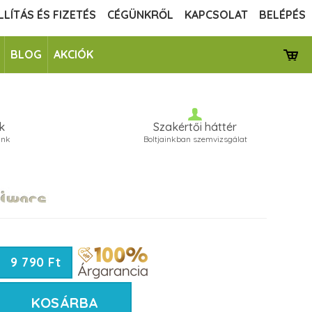
LLÍTÁS ÉS FIZETÉS
CÉGÜNKRŐL
KAPCSOLAT
BELÉPÉS
BLOG
AKCIÓK
k
Szakértői háttér
unk
Boltjainkban szemvizsgálat
9 790 Ft
KOSÁRBA