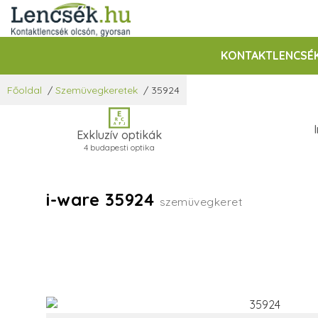
KONTAKTLENCSÉ
Főoldal
/
Szemüvegkeretek
/
35924
Exkluzív optikák
4 budapesti optika
i-ware 35924
szemüvegkeret