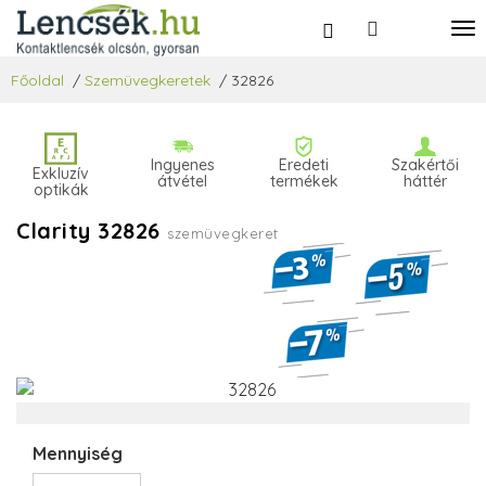
Főoldal
/
Szemüvegkeretek
/
32826
Ingyenes
Eredeti
Szakértői
Exkluzív
átvétel
termékek
háttér
optikák
Clarity 32826
szemüvegkeret
Mennyiség