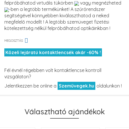
felpróbáhatod virtuális tükörben
vagy megnézheted
-ben a legtöbb termékünket! A szűrőrendszer
segítségével könnyebben kiválaszthatod a neked
megfelelő modellt ! A legtöbb szemüveget fizetési
kötelezettség nélkül felpróbálhatod optikáinkban !
MEGOSZTÁS:
Közeli lejáratú kontaktlencsék akár -60% !
Fél évnél régebben volt kontaktlencse kontroll
vizsgálaton?
Jelentkezzen be online a
Szemüvegek.hu
oldalunkon !
Választható ajándékok