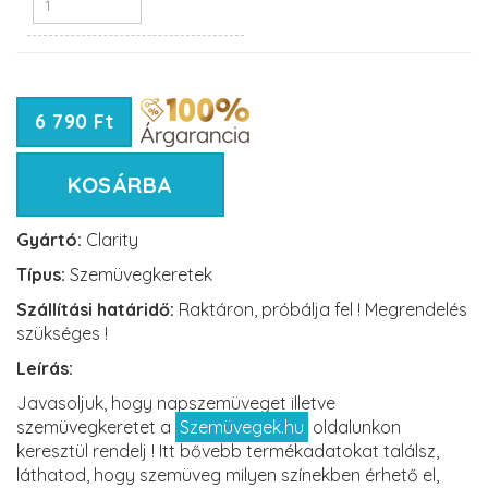
6 790 Ft
KOSÁRBA
Gyártó:
Clarity
Típus:
Szemüvegkeretek
Szállítási határidő:
Raktáron, próbálja fel ! Megrendelés
szükséges !
Leírás:
Javasoljuk, hogy napszemüveget illetve
szemüvegkeretet a
Szemüvegek.hu
oldalunkon
keresztül rendelj ! Itt bővebb termékadatokat találsz,
láthatod, hogy szemüveg milyen színekben érhető el,