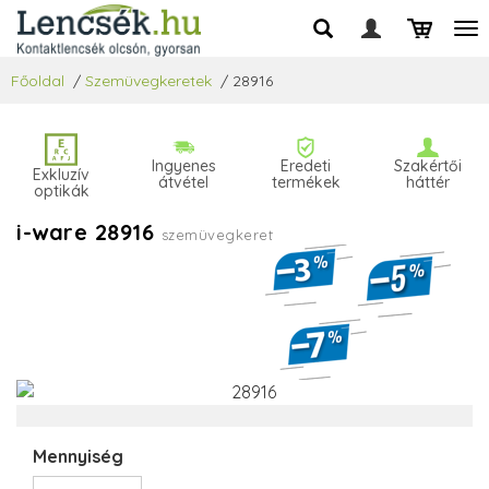
Főoldal
/
Szemüvegkeretek
/
28916
Ingyenes
Eredeti
Szakértői
Exkluzív
átvétel
termékek
háttér
optikák
i-ware 28916
szemüvegkeret
Mennyiség