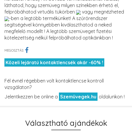
láthatod, hogy szemüveg milyen színekben érhető el,
felpróbáhatod virtuális tükörben
vagy megnézheted
-ben a legtöbb termékünket! A szűrőrendszer
segítségével könnyebben kiválaszthatod a neked
megfelelő modellt ! A legtöbb szemüveget fizetési
kötelezettség nélkül felpróbálhatod optikáinkban !
MEGOSZTÁS:
Közeli lejáratú kontaktlencsék akár -60% !
Fél évnél régebben volt kontaktlencse kontroll
vizsgálaton?
Jelentkezzen be online a
Szemüvegek.hu
oldalunkon !
Választható ajándékok