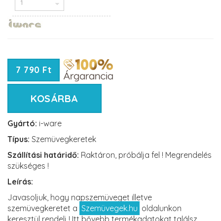
7 790 Ft
KOSÁRBA
Gyártó:
i-ware
Típus:
Szemüvegkeretek
Szállítási határidő:
Raktáron, próbálja fel ! Megrendelés
szükséges !
Leírás:
Javasoljuk, hogy napszemüveget illetve
szemüvegkeretet a
Szemüvegek.hu
oldalunkon
keresztül rendelj ! Itt bővebb termékadatokat találsz,