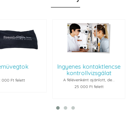
ok
Ingyenes kontaktlencse
Renu
kontrollvizsgálat
A félévenként ajánlott, de...
t
25 000 Ft felett