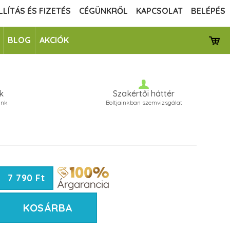
LLÍTÁS ÉS FIZETÉS
CÉGÜNKRŐL
KAPCSOLAT
BELÉPÉS
BLOG
AKCIÓK
k
Szakértői háttér
unk
Boltjainkban szemvizsgálat
7 790 Ft
KOSÁRBA