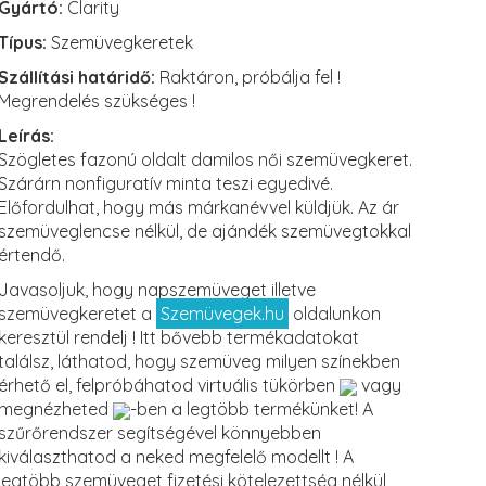
Gyártó:
Clarity
Típus:
Szemüvegkeretek
Szállítási határidő:
Raktáron, próbálja fel !
Megrendelés szükséges !
Leírás:
Szögletes fazonú oldalt damilos női szemüvegkeret.
Szárárn nonfiguratív minta teszi egyedivé.
Előfordulhat, hogy más márkanévvel küldjük. Az ár
szemüveglencse nélkül, de ajándék szemüvegtokkal
értendő.
Javasoljuk, hogy napszemüveget illetve
szemüvegkeretet a
Szemüvegek.hu
oldalunkon
keresztül rendelj ! Itt bővebb termékadatokat
találsz, láthatod, hogy szemüveg milyen színekben
érhető el, felpróbáhatod virtuális tükörben
vagy
megnézheted
-ben a legtöbb termékünket! A
szűrőrendszer segítségével könnyebben
kiválaszthatod a neked megfelelő modellt ! A
legtöbb szemüveget fizetési kötelezettség nélkül