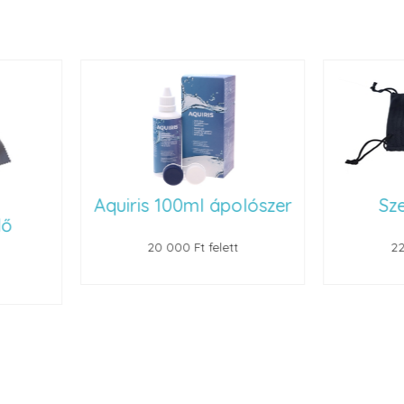
Aquiris 100ml ápolószer
Szemüvegt
20 000 Ft felett
22 000 Ft felet