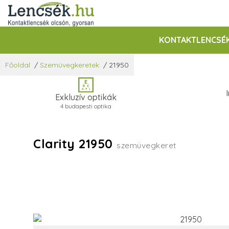
KONTAKTLENCSÉ
Főoldal
/
Szemüvegkeretek
/
21950
Exkluzív optikák
4 budapesti optika
Clarity 21950
szemüvegkeret