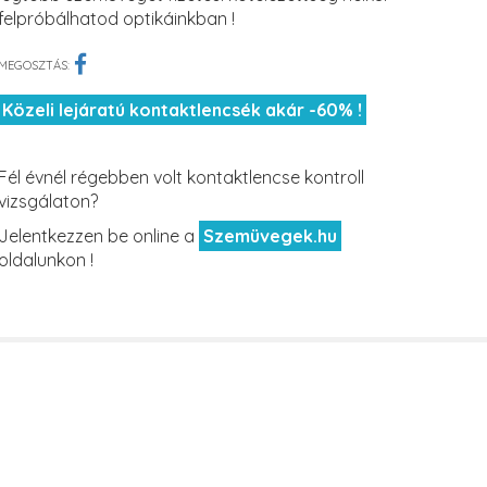
felpróbálhatod optikáinkban !
MEGOSZTÁS:
Közeli lejáratú kontaktlencsék akár -60% !
Fél évnél régebben volt kontaktlencse kontroll
vizsgálaton?
Jelentkezzen be online a
Szemüvegek.hu
oldalunkon !