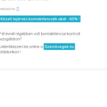
MEGOSZTÁS:
Közeli lejáratú kontaktlencsék akár -60% !
Fél évnél régebben volt kontaktlencse kontroll
vizsgálaton?
Jelentkezzen be online a
Szemüvegek.hu
oldalunkon !