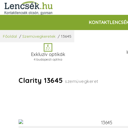
KONTAKTLENCSÉ
Főoldal
/
Szemüvegkeretek
/
13645
Exkluzív optikák
4 budapesti optika
Clarity 13645
szemüvegkeret