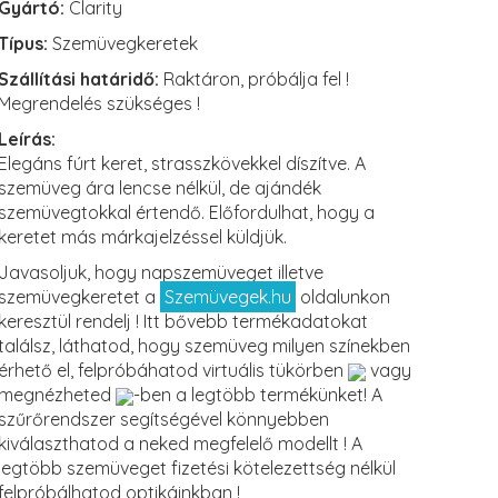
Gyártó:
Clarity
Típus:
Szemüvegkeretek
Szállítási határidő:
Raktáron, próbálja fel !
Megrendelés szükséges !
Leírás:
Elegáns fúrt keret, strasszkövekkel díszítve. A
szemüveg ára lencse nélkül, de ajándék
szemüvegtokkal értendő. Előfordulhat, hogy a
keretet más márkajelzéssel küldjük.
Javasoljuk, hogy napszemüveget illetve
szemüvegkeretet a
Szemüvegek.hu
oldalunkon
keresztül rendelj ! Itt bővebb termékadatokat
találsz, láthatod, hogy szemüveg milyen színekben
érhető el, felpróbáhatod virtuális tükörben
vagy
megnézheted
-ben a legtöbb termékünket! A
szűrőrendszer segítségével könnyebben
kiválaszthatod a neked megfelelő modellt ! A
legtöbb szemüveget fizetési kötelezettség nélkül
felpróbálhatod optikáinkban !