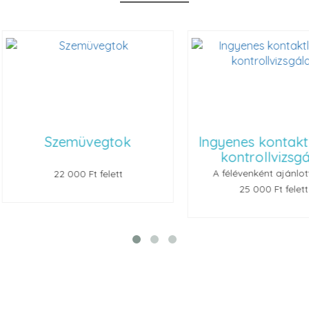
ok
Ingyenes kontaktlencse
Renu
kontrollvizsgálat
A félévenként ajánlott, de...
t
25 000 Ft felett