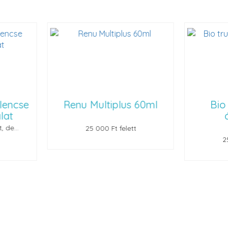
 Multiplus 60ml
Bio true (60 ml)
ápolószer
25 000 Ft felett
25 000 Ft felett