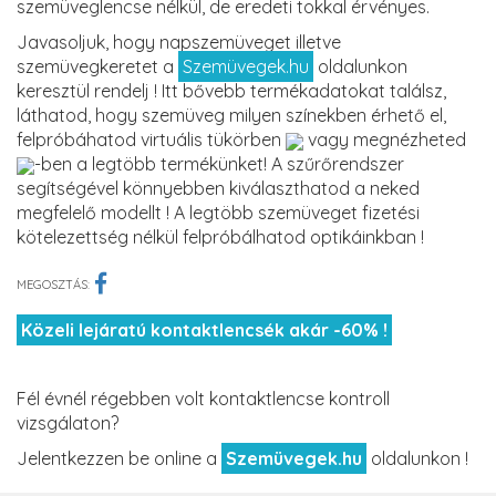
szemüveglencse nélkül, de eredeti tokkal érvényes.
Javasoljuk, hogy napszemüveget illetve
szemüvegkeretet a
Szemüvegek.hu
oldalunkon
keresztül rendelj ! Itt bővebb termékadatokat találsz,
láthatod, hogy szemüveg milyen színekben érhető el,
felpróbáhatod virtuális tükörben
vagy megnézheted
-ben a legtöbb termékünket! A szűrőrendszer
segítségével könnyebben kiválaszthatod a neked
megfelelő modellt ! A legtöbb szemüveget fizetési
kötelezettség nélkül felpróbálhatod optikáinkban !
MEGOSZTÁS:
Közeli lejáratú kontaktlencsék akár -60% !
Fél évnél régebben volt kontaktlencse kontroll
vizsgálaton?
Jelentkezzen be online a
Szemüvegek.hu
oldalunkon !