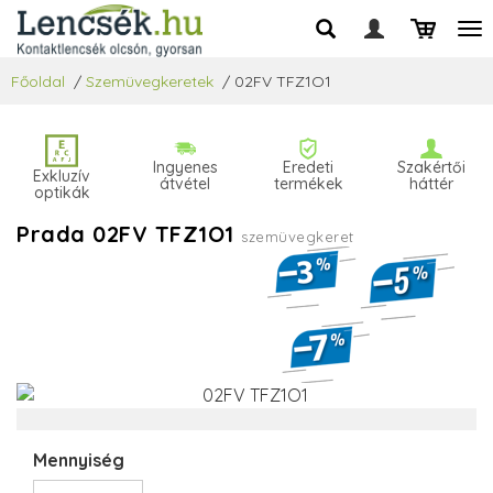
Főoldal
/
Szemüvegkeretek
/
02FV TFZ1O1
Ingyenes
Eredeti
Szakértői
Exkluzív
átvétel
termékek
háttér
optikák
Prada 02FV TFZ1O1
szemüvegkeret
Mennyiség