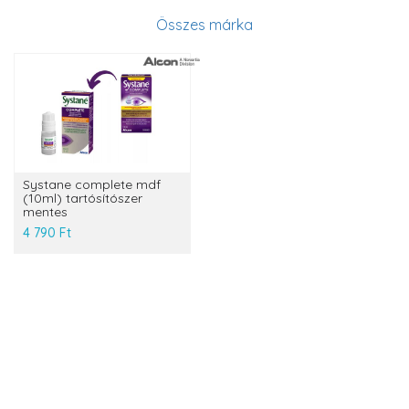
Összes márka
Systane complete mdf
(10ml) tartósítószer
mentes
4 790 Ft