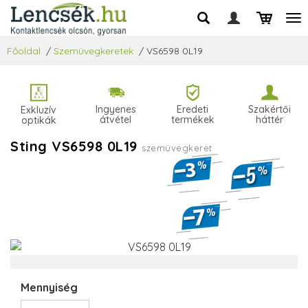
Főoldal
/
Szemüvegkeretek
/
VS6598 0L19
Ingyenes
Eredeti
Szakértői
Exkluzív
átvétel
termékek
háttér
optikák
Sting VS6598 0L19
szemüvegkeret
Mennyiség