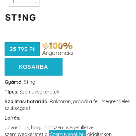
25 790 Ft
KOSÁRBA
Gyártó:
Sting
Típus:
Szemüvegkeretek
Szállítási határidő:
Raktáron, próbálja fel ! Megrendelés
szükséges !
Leírás:
Javasoljuk, hogy napszemüveget illetve
szemüvegkeretet a
Szemüvegek.hu
oldalunkon