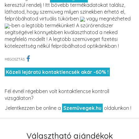
keresztül rendelj ! Itt bővebb termékadatokat találsz,
láthatod, hogy szemüveg milyen színekben érhető el,
felpróbáhatod virtuális tükörben
vagy megnézheted
-ben a legtöbb termékünket! A szűrőrendszer
segítségével könnyebben kiválaszthatod a neked
megfelelő modellt ! A legtöbb szemüveget fizetési
kötelezettség nélkül felpróbálhatod optikáinkban !
MEGOSZTÁS:
Közeli lejáratú kontaktlencsék akár -60% !
Fél évnél régebben volt kontaktlencse kontroll
vizsgálaton?
Jelentkezzen be online a
Szemüvegek.hu
oldalunkon !
Választható ajándékok