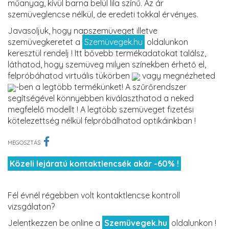
műanyag, kívül barna belül lila színű. Az ár
szemüveglencse nélkül, de eredeti tokkal érvényes.
Javasoljuk, hogy napszemüveget illetve
szemüvegkeretet a
Szemüvegek.hu
oldalunkon
keresztül rendelj ! Itt bővebb termékadatokat találsz,
láthatod, hogy szemüveg milyen színekben érhető el,
felpróbáhatod virtuális tükörben
vagy megnézheted
-ben a legtöbb termékünket! A szűrőrendszer
segítségével könnyebben kiválaszthatod a neked
megfelelő modellt ! A legtöbb szemüveget fizetési
kötelezettség nélkül felpróbálhatod optikáinkban !
MEGOSZTÁS:
Közeli lejáratú kontaktlencsék akár -60% !
Fél évnél régebben volt kontaktlencse kontroll
vizsgálaton?
Jelentkezzen be online a
Szemüvegek.hu
oldalunkon !