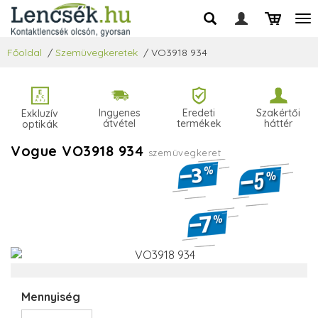
Főoldal
/
Szemüvegkeretek
/
VO3918 934
Ingyenes
Eredeti
Szakértői
Exkluzív
átvétel
termékek
háttér
optikák
Vogue VO3918 934
szemüvegkeret
Mennyiség