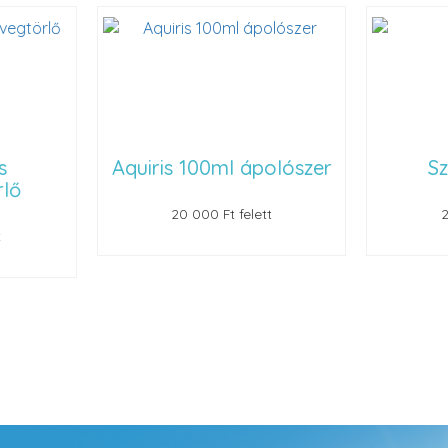
Aquiris 100ml ápolószer
Szemüvegt
20 000 Ft felett
22 000 Ft felet