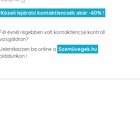
MEGOSZTÁS:
Közeli lejáratú kontaktlencsék akár -60% !
Fél évnél régebben volt kontaktlencse kontroll
vizsgálaton?
Jelentkezzen be online a
Szemüvegek.hu
oldalunkon !