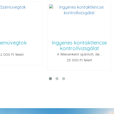
ok
Ingyenes kontaktlencse
Renu
kontrollvizsgálat
A félévenként ajánlott, de...
t
25 000 Ft felett