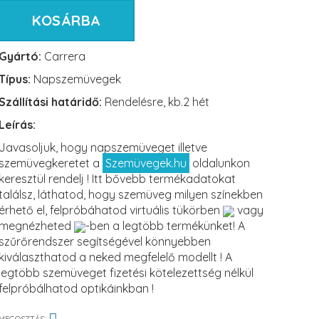
KOSÁRBA
Gyártó:
Carrera
Típus:
Napszemüvegek
Szállítási határidő:
Rendelésre, kb.2 hét
Leírás:
Javasoljuk, hogy napszemüveget illetve
szemüvegkeretet a
Szemüvegek.hu
oldalunkon
keresztül rendelj ! Itt bővebb termékadatokat
találsz, láthatod, hogy szemüveg milyen színekben
érhető el, felpróbáhatod virtuális tükörben
vagy
megnézheted
-ben a legtöbb termékünket! A
szűrőrendszer segítségével könnyebben
kiválaszthatod a neked megfelelő modellt ! A
legtöbb szemüveget fizetési kötelezettség nélkül
felpróbálhatod optikáinkban !