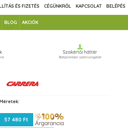
LLÍTÁS ÉS FIZETÉS
CÉGÜNKRŐL
KAPCSOLAT
BELÉPÉS
BLOG
AKCIÓK
k
Szakértői háttér
unk
Boltjainkban szemvizsgálat
Méretek:
57 480 Ft