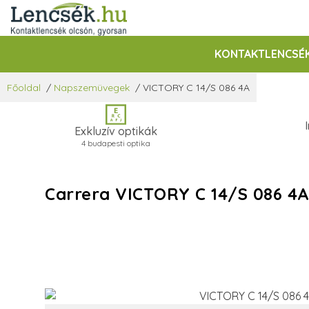
KONTAKTLENCSÉ
Főoldal
/
Napszemüvegek
/
VICTORY C 14/S 086 4A
Exkluzív optikák
4 budapesti optika
Carrera VICTORY C 14/S 086 4