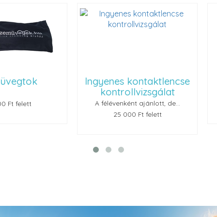
ok
Ingyenes kontaktlencse
Renu
kontrollvizsgálat
A félévenként ajánlott, de...
t
25 000 Ft felett