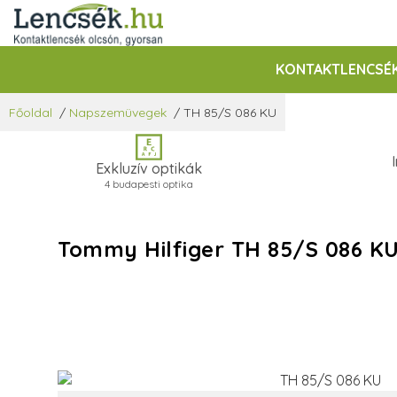
KONTAKTLENCSÉ
Főoldal
/
Napszemüvegek
/
TH 85/S 086 KU
Exkluzív optikák
4 budapesti optika
Tommy Hilfiger TH 85/S 086 K