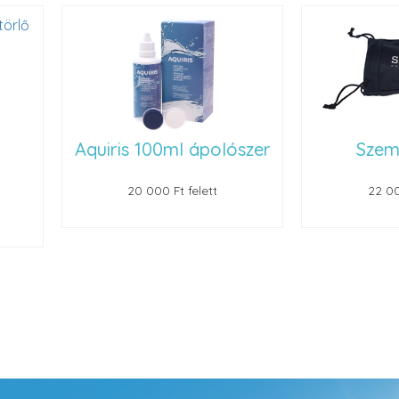
Aquiris 100ml ápolószer
Szemüvegt
20 000 Ft felett
22 000 Ft felet