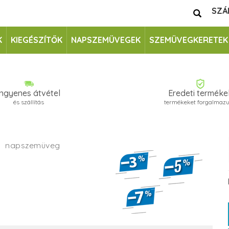
SZÁ
K
KIEGÉSZÍTŐK
NAPSZEMÜVEGEK
SZEMÜVEGKERETEK
Ingyenes átvétel
Eredeti terméke
és szállítás
termékeket forgalmaz
U
napszemüveg