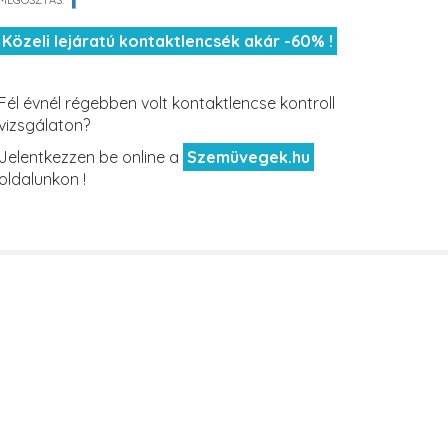
MEGOSZTÁS:
Közeli lejáratú kontaktlencsék akár -60% !
Fél évnél régebben volt kontaktlencse kontroll
vizsgálaton?
Jelentkezzen be online a
Szemüvegek.hu
oldalunkon !