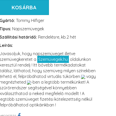
KOSÁRBA
Gyártó:
Tommy Hilfiger
Típus:
Napszemüvegek
Szállítási határidő:
Rendelésre, kb.2 hét
Leírás:
Javasoljuk, hogy napszemüveget illetve
szemüvegkeretet a
Szemüvegek.hu
oldalunkon
keresztül rendelj ! Itt bővebb termékadatokat
találsz, láthatod, hogy szemüveg milyen színekben
érhető el, felpróbáhatod virtuális tükörben
vagy
megnézheted
-ben a legtöbb termékünket! A
szűrőrendszer segítségével könnyebben
kiválaszthatod a neked megfelelő modellt ! A
legtöbb szemüveget fizetési kötelezettség nélkül
felpróbálhatod optikáinkban !