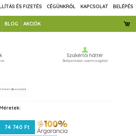
LLÍTÁS ÉS FIZETÉS
CÉGÜNKRŐL
KAPCSOLAT
BELÉPÉS
BLOG
AKCIÓK
k
Szakértői háttér
unk
Boltjainkban szemvizsgálat
Méretek:
74 740 Ft