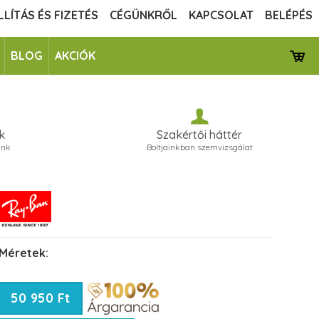
LLÍTÁS ÉS FIZETÉS
CÉGÜNKRŐL
KAPCSOLAT
BELÉPÉS
BLOG
AKCIÓK
k
Szakértői háttér
unk
Boltjainkban szemvizsgálat
Méretek:
50 950 Ft