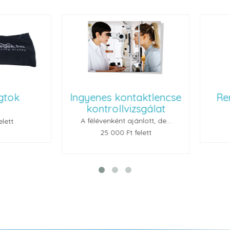
ok
Ingyenes kontaktlencse
Renu
kontrollvizsgálat
A félévenként ajánlott, de...
t
25 000 Ft felett