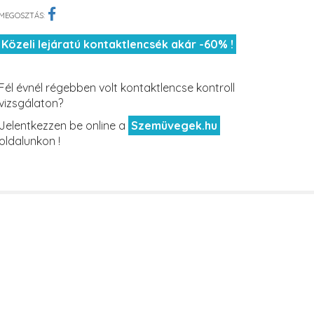
MEGOSZTÁS:
Közeli lejáratú kontaktlencsék akár -60% !
Fél évnél régebben volt kontaktlencse kontroll
vizsgálaton?
Jelentkezzen be online a
Szemüvegek.hu
oldalunkon !