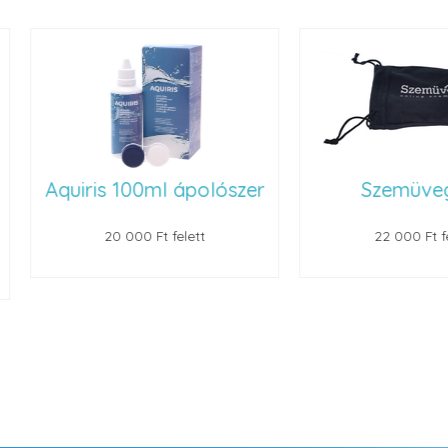
Aquiris 100ml ápolószer
Szemüvegt
20 000 Ft felett
22 000 Ft felet