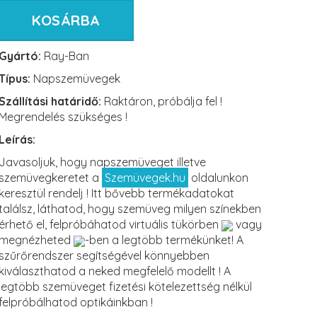
KOSÁRBA
Gyártó:
Ray-Ban
Típus:
Napszemüvegek
Szállítási határidő:
Raktáron, próbálja fel !
Megrendelés szükséges !
Leírás:
Javasoljuk, hogy napszemüveget illetve
szemüvegkeretet a
Szemüvegek.hu
oldalunkon
keresztül rendelj ! Itt bővebb termékadatokat
találsz, láthatod, hogy szemüveg milyen színekben
érhető el, felpróbáhatod virtuális tükörben
vagy
megnézheted
-ben a legtöbb termékünket! A
szűrőrendszer segítségével könnyebben
kiválaszthatod a neked megfelelő modellt ! A
legtöbb szemüveget fizetési kötelezettség nélkül
felpróbálhatod optikáinkban !