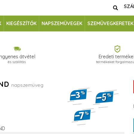
SZÁ
K
KIEGÉSZÍTŐK
NAPSZEMÜVEGEK
SZEMÜVEGKERETEK
Ingyenes átvétel
Eredeti terméke
és szállítás
termékeket forgalmaz
UND
napszemüveg