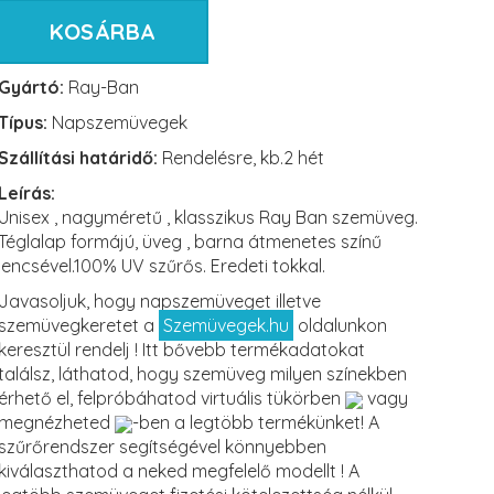
KOSÁRBA
Gyártó:
Ray-Ban
Típus:
Napszemüvegek
Szállítási határidő:
Rendelésre, kb.2 hét
Leírás:
Unisex , nagyméretű , klasszikus Ray Ban szemüveg.
Téglalap formájú, üveg , barna átmenetes színű
lencsével.100% UV szűrős. Eredeti tokkal.
Javasoljuk, hogy napszemüveget illetve
szemüvegkeretet a
Szemüvegek.hu
oldalunkon
keresztül rendelj ! Itt bővebb termékadatokat
találsz, láthatod, hogy szemüveg milyen színekben
érhető el, felpróbáhatod virtuális tükörben
vagy
megnézheted
-ben a legtöbb termékünket! A
szűrőrendszer segítségével könnyebben
kiválaszthatod a neked megfelelő modellt ! A