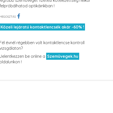
legtöbb szemüveget fizetési kötelezettség nélkül
felpróbálhatod optikáinkban !
MEGOSZTÁS:
Közeli lejáratú kontaktlencsék akár -60% !
Fél évnél régebben volt kontaktlencse kontroll
vizsgálaton?
Jelentkezzen be online a
Szemüvegek.hu
oldalunkon !