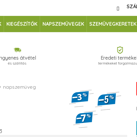
SZÁ
K
KIEGÉSZÍTŐK
NAPSZEMÜVEGEK
SZEMÜVEGKERETEK
Ingyenes átvétel
Eredeti terméke
és szállítás
termékeket forgalmaz
3
napszemüveg