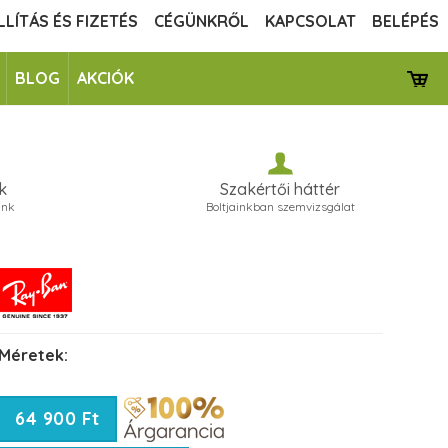
LLÍTÁS ÉS FIZETÉS
CÉGÜNKRŐL
KAPCSOLAT
BELÉPÉS
BLOG
AKCIÓK
k
Szakértői háttér
unk
Boltjainkban szemvizsgálat
Méretek:
64 900 Ft