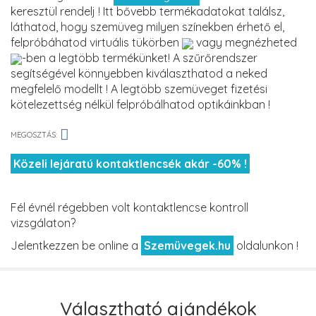
keresztül rendelj ! Itt bővebb termékadatokat találsz,
láthatod, hogy szemüveg milyen színekben érhető el,
felpróbáhatod virtuális tükörben
vagy megnézheted
-ben a legtöbb termékünket! A szűrőrendszer
segítségével könnyebben kiválaszthatod a neked
megfelelő modellt ! A legtöbb szemüveget fizetési
kötelezettség nélkül felpróbálhatod optikáinkban !
MEGOSZTÁS:
Közeli lejáratú kontaktlencsék akár -60% !
Fél évnél régebben volt kontaktlencse kontroll
vizsgálaton?
Jelentkezzen be online a
Szemüvegek.hu
oldalunkon !
Választható ajándékok