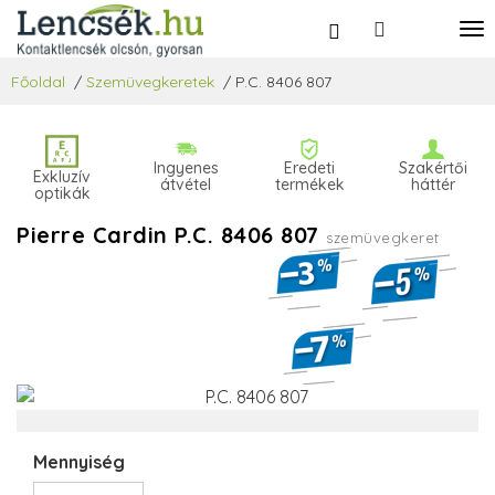
Főoldal
/
Szemüvegkeretek
/
P.C. 8406 807
Ingyenes
Eredeti
Szakértői
Exkluzív
átvétel
termékek
háttér
optikák
Pierre Cardin P.C. 8406 807
szemüvegkeret
Mennyiség