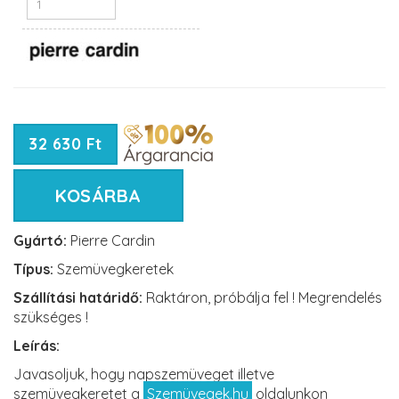
32 630 Ft
KOSÁRBA
Gyártó:
Pierre Cardin
Típus:
Szemüvegkeretek
Szállítási határidő:
Raktáron, próbálja fel ! Megrendelés
szükséges !
Leírás:
Javasoljuk, hogy napszemüveget illetve
szemüvegkeretet a
Szemüvegek.hu
oldalunkon