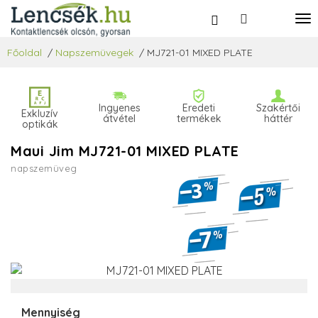
Főoldal
/
Napszemüvegek
/
MJ721-01 MIXED PLATE
Ingyenes
Eredeti
Szakértői
Exkluzív
átvétel
termékek
háttér
optikák
Maui Jim MJ721-01 MIXED PLATE
napszemüveg
Mennyiség