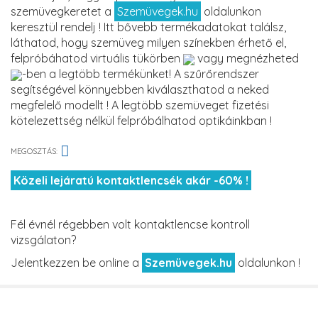
szemüvegkeretet a
Szemüvegek.hu
oldalunkon
keresztül rendelj ! Itt bővebb termékadatokat találsz,
láthatod, hogy szemüveg milyen színekben érhető el,
felpróbáhatod virtuális tükörben
vagy megnézheted
-ben a legtöbb termékünket! A szűrőrendszer
segítségével könnyebben kiválaszthatod a neked
megfelelő modellt ! A legtöbb szemüveget fizetési
kötelezettség nélkül felpróbálhatod optikáinkban !
MEGOSZTÁS:
Közeli lejáratú kontaktlencsék akár -60% !
Fél évnél régebben volt kontaktlencse kontroll
vizsgálaton?
Jelentkezzen be online a
Szemüvegek.hu
oldalunkon !