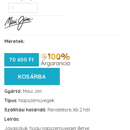
Méretek:
70 600 Ft
KOSÁRBA
Gyártó:
Maui Jim
Típus:
Napszemüvegek
Szállítási határidő:
Rendelésre, kb.2 hét
Leírás:
Javasoljuk, hogy napszemüveget illetve