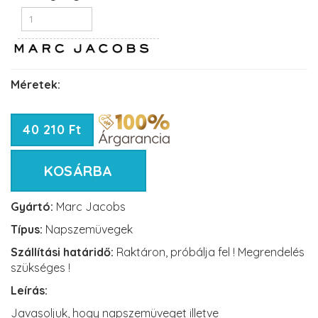
Méretek:
40 210 Ft
KOSÁRBA
Gyártó:
Marc Jacobs
Típus:
Napszemüvegek
Szállítási határidő:
Raktáron, próbálja fel ! Megrendelés
szükséges !
Leírás:
Javasoljuk, hogy napszemüveget illetve