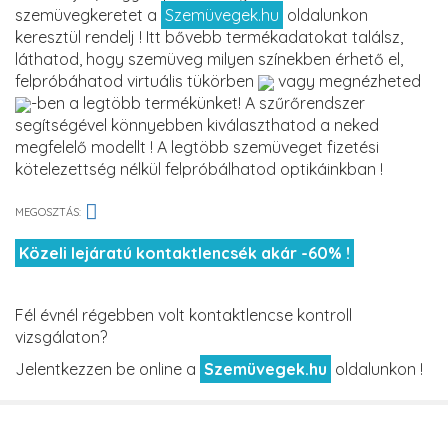
szemüvegkeretet a
Szemüvegek.hu
oldalunkon
keresztül rendelj ! Itt bővebb termékadatokat találsz,
láthatod, hogy szemüveg milyen színekben érhető el,
felpróbáhatod virtuális tükörben
vagy megnézheted
-ben a legtöbb termékünket! A szűrőrendszer
segítségével könnyebben kiválaszthatod a neked
megfelelő modellt ! A legtöbb szemüveget fizetési
kötelezettség nélkül felpróbálhatod optikáinkban !
MEGOSZTÁS:
Közeli lejáratú kontaktlencsék akár -60% !
Fél évnél régebben volt kontaktlencse kontroll
vizsgálaton?
Jelentkezzen be online a
Szemüvegek.hu
oldalunkon !