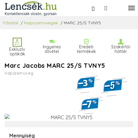
Főoldal
/
Napszemüvegek
/
MARC 25/S TVNY5
Ingyenes
Eredeti
Szakértői
Exkluzív
átvétel
termékek
háttér
optikák
Marc Jacobs MARC 25/S TVNY5
napszemüveg
Mennyiség