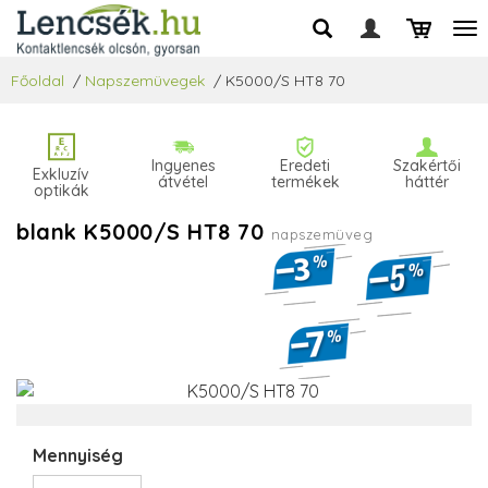
Főoldal
/
Napszemüvegek
/
K5000/S HT8 70
Ingyenes
Eredeti
Szakértői
Exkluzív
átvétel
termékek
háttér
optikák
blank K5000/S HT8 70
napszemüveg
Mennyiség