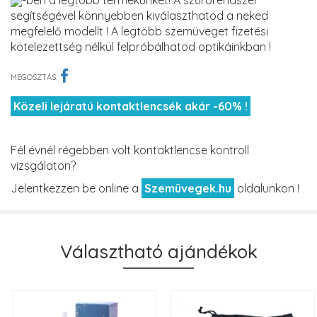
-ben a legtöbb termékünket! A szűrőrendszer
segítségével könnyebben kiválaszthatod a neked
megfelelő modellt ! A legtöbb szemüveget fizetési
kötelezettség nélkül felpróbálhatod optikáinkban !
MEGOSZTÁS:
Közeli lejáratú kontaktlencsék akár -60% !
Fél évnél régebben volt kontaktlencse kontroll
vizsgálaton?
Jelentkezzen be online a
Szemüvegek.hu
oldalunkon !
Választható ajándékok