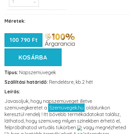
Méretek:
100 790 Ft
KOSÁRBA
Típus:
Napszemüvegek
Szállítási határidő:
Rendelésre, kb.2 hét
Leírás:
Javasoljuk, hogy napszemüveget illetve
szemüvegkeretet a
Szemüvegek.hu
oldalunkon
keresztül rendelj ! Itt bővebb termékadatokat találsz,
láthatod, hogy szemüveg milyen színekben érhető el,
felpróbáhatod virtuális tükörben
vagy megnézheted