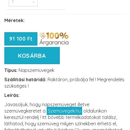
Méretek:
91 100 Ft
KOSÁRBA
Típus:
Napszemüvegek
Szállítási határidő:
Raktáron, próbálja fel ! Megrendelés
szükséges !
Leírás:
Javasoljuk, hogy napszemüveget illetve
szemüvegkeretet a
Szemüvegek.hu
oldalunkon
keresztül rendelj ! Itt bővebb termékadatokat találsz,
láthatod, hogy szemüveg milyen színekben érhető el,