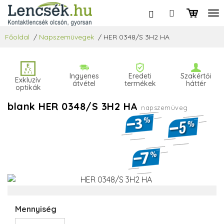
Főoldal
/
Napszemüvegek
/
HER 0348/S 3H2 HA
Ingyenes
Eredeti
Szakértői
Exkluzív
átvétel
termékek
háttér
optikák
blank HER 0348/S 3H2 HA
napszemüveg
Mennyiség