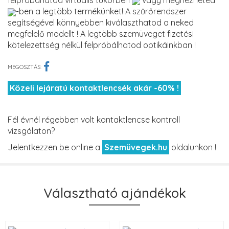
felpróbáhatod virtuális tükörben
vagy megnézheted
-ben a legtöbb termékünket! A szűrőrendszer
segítségével könnyebben kiválaszthatod a neked
megfelelő modellt ! A legtöbb szemüveget fizetési
kötelezettség nélkül felpróbálhatod optikáinkban !
MEGOSZTÁS:
Közeli lejáratú kontaktlencsék akár -60% !
Fél évnél régebben volt kontaktlencse kontroll
vizsgálaton?
Jelentkezzen be online a
Szemüvegek.hu
oldalunkon !
Választható ajándékok