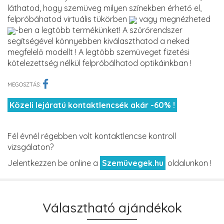
láthatod, hogy szemüveg milyen színekben érhető el,
felpróbáhatod virtuális tükörben
vagy megnézheted
-ben a legtöbb termékünket! A szűrőrendszer
segítségével könnyebben kiválaszthatod a neked
megfelelő modellt ! A legtöbb szemüveget fizetési
kötelezettség nélkül felpróbálhatod optikáinkban !
MEGOSZTÁS:
Közeli lejáratú kontaktlencsék akár -60% !
Fél évnél régebben volt kontaktlencse kontroll
vizsgálaton?
Jelentkezzen be online a
Szemüvegek.hu
oldalunkon !
Választható ajándékok