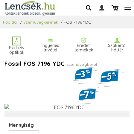
Főoldal
/
Szemüvegkeretek
/
FOS 7196 YDC
Ingyenes
Eredeti
Szakértői
Exkluzív
átvétel
termékek
háttér
optikák
Fossil FOS 7196 YDC
szemüvegkeret
Mennyiség