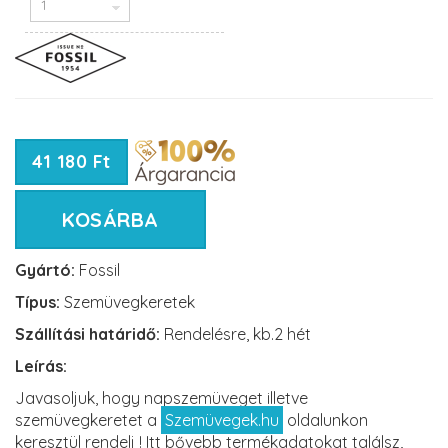
41 180 Ft
KOSÁRBA
Gyártó:
Fossil
Típus:
Szemüvegkeretek
Szállítási határidő:
Rendelésre, kb.2 hét
Leírás:
Javasoljuk, hogy napszemüveget illetve
szemüvegkeretet a
Szemüvegek.hu
oldalunkon
keresztül rendelj ! Itt bővebb termékadatokat találsz,