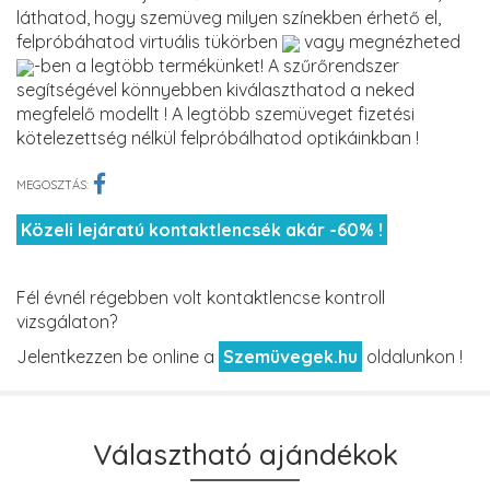
láthatod, hogy szemüveg milyen színekben érhető el,
felpróbáhatod virtuális tükörben
vagy megnézheted
-ben a legtöbb termékünket! A szűrőrendszer
segítségével könnyebben kiválaszthatod a neked
megfelelő modellt ! A legtöbb szemüveget fizetési
kötelezettség nélkül felpróbálhatod optikáinkban !
MEGOSZTÁS:
Közeli lejáratú kontaktlencsék akár -60% !
Fél évnél régebben volt kontaktlencse kontroll
vizsgálaton?
Jelentkezzen be online a
Szemüvegek.hu
oldalunkon !
Választható ajándékok