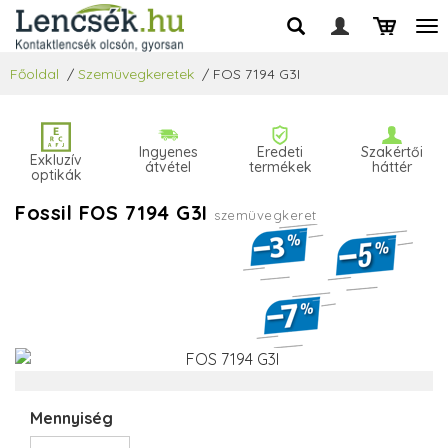
Főoldal
/
Szemüvegkeretek
/
FOS 7194 G3I
Ingyenes
Eredeti
Szakértői
Exkluzív
átvétel
termékek
háttér
optikák
Fossil FOS 7194 G3I
szemüvegkeret
Mennyiség