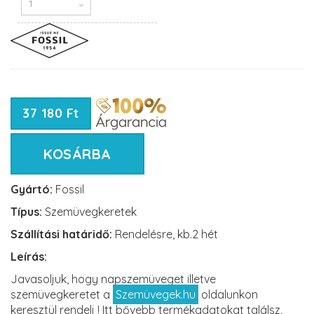
37 180 Ft
KOSÁRBA
Gyártó:
Fossil
Típus:
Szemüvegkeretek
Szállítási határidő:
Rendelésre, kb.2 hét
Leírás:
Javasoljuk, hogy napszemüveget illetve
szemüvegkeretet a
Szemüvegek.hu
oldalunkon
keresztül rendelj ! Itt bővebb termékadatokat találsz,