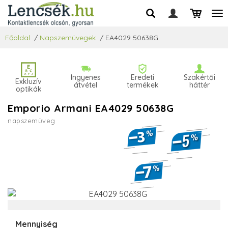
Főoldal
/
Napszemüvegek
/
EA4029 50638G
Ingyenes
Eredeti
Szakértői
Exkluzív
átvétel
termékek
háttér
optikák
Emporio Armani EA4029 50638G
napszemüveg
Mennyiség