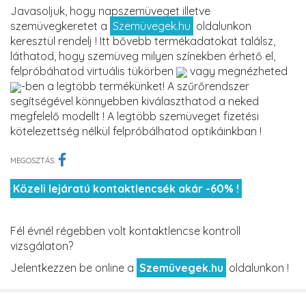
Javasoljuk, hogy napszemüveget illetve
szemüvegkeretet a
Szemüvegek.hu
oldalunkon
keresztül rendelj ! Itt bővebb termékadatokat találsz,
láthatod, hogy szemüveg milyen színekben érhető el,
felpróbáhatod virtuális tükörben
vagy megnézheted
-ben a legtöbb termékünket! A szűrőrendszer
segítségével könnyebben kiválaszthatod a neked
megfelelő modellt ! A legtöbb szemüveget fizetési
kötelezettség nélkül felpróbálhatod optikáinkban !
MEGOSZTÁS:
Közeli lejáratú kontaktlencsék akár -60% !
Fél évnél régebben volt kontaktlencse kontroll
vizsgálaton?
Jelentkezzen be online a
Szemüvegek.hu
oldalunkon !