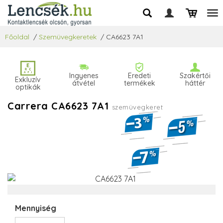
Főoldal
/
Szemüvegkeretek
/
CA6623 7A1
Ingyenes
Eredeti
Szakértői
Exkluzív
átvétel
termékek
háttér
optikák
Carrera CA6623 7A1
szemüvegkeret
Mennyiség