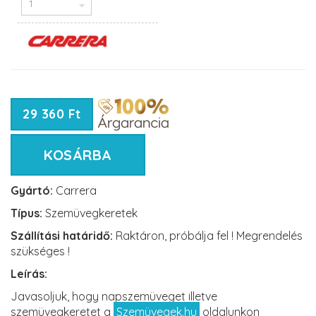
29 360 Ft
KOSÁRBA
Gyártó:
Carrera
Típus:
Szemüvegkeretek
Szállítási határidő:
Raktáron, próbálja fel ! Megrendelés
szükséges !
Leírás:
Javasoljuk, hogy napszemüveget illetve
szemüvegkeretet a
Szemüvegek.hu
oldalunkon