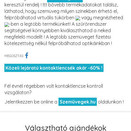
keresztül rendelj ! Itt bővebb termékadatokat találsz,
láthatod, hogy szemüveg milyen színekben érhető el,
felpróbáhatod virtuális tükörben
vagy megnézheted
-ben a legtöbb termékünket! A szűrőrendszer
segítségével könnyebben kiválaszthatod a neked
megfelelő modellt ! A legtöbb szemüveget fizetési
kötelezettség nélkül felpróbálhatod optikáinkban !
MEGOSZTÁS:
Közeli lejáratú kontaktlencsék akár -60% !
Fél évnél régebben volt kontaktlencse kontroll
vizsgálaton?
Jelentkezzen be online a
Szemüvegek.hu
oldalunkon !
Választható ajándékok