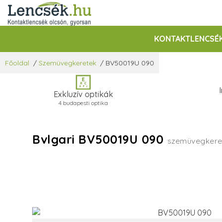
KONTAKTLENCSÉ
Főoldal
/
Szemüvegkeretek
/
BV50019U 090
Exkluzív optikák
4 budapesti optika
Bvlgari BV50019U 090
szemüvegkere