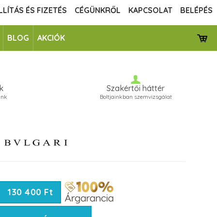
LLÍTÁS ÉS FIZETÉS
CÉGÜNKRŐL
KAPCSOLAT
BELÉPÉS
BLOG
AKCIÓK
k
Szakértői háttér
unk
Boltjainkban szemvizsgálat
130 400 Ft