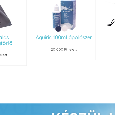
Aquiris 100ml ápolószer
Szemüvegt
20 000 Ft felett
22 000 Ft felet