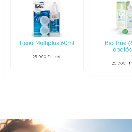
 Multiplus 60ml
Bio true (60 ml)
ápolószer
25 000 Ft felett
25 000 Ft felett