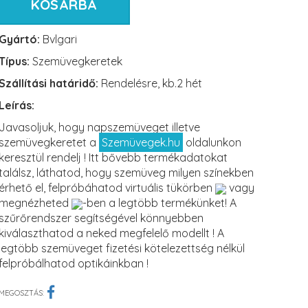
KOSÁRBA
Gyártó:
Bvlgari
Típus:
Szemüvegkeretek
Szállítási határidő:
Rendelésre, kb.2 hét
Leírás:
Javasoljuk, hogy napszemüveget illetve
szemüvegkeretet a
Szemüvegek.hu
oldalunkon
keresztül rendelj ! Itt bővebb termékadatokat
találsz, láthatod, hogy szemüveg milyen színekben
érhető el, felpróbáhatod virtuális tükörben
vagy
megnézheted
-ben a legtöbb termékünket! A
szűrőrendszer segítségével könnyebben
kiválaszthatod a neked megfelelő modellt ! A
legtöbb szemüveget fizetési kötelezettség nélkül
felpróbálhatod optikáinkban !
MEGOSZTÁS: