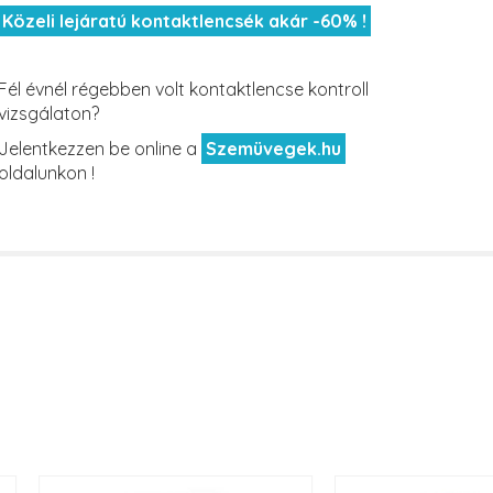
Közeli lejáratú kontaktlencsék akár -60% !
Fél évnél régebben volt kontaktlencse kontroll
vizsgálaton?
Jelentkezzen be online a
Szemüvegek.hu
oldalunkon !