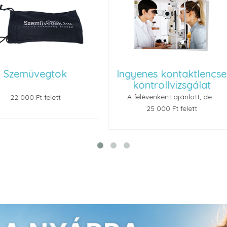
ok
Ingyenes kontaktlencse
Renu
kontrollvizsgálat
A félévenként ajánlott, de...
t
25 000 Ft felett