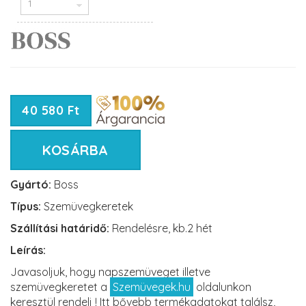
40 580 Ft
KOSÁRBA
Gyártó:
Boss
Típus:
Szemüvegkeretek
Szállítási határidő:
Rendelésre, kb.2 hét
Leírás:
Javasoljuk, hogy napszemüveget illetve
szemüvegkeretet a
Szemüvegek.hu
oldalunkon
keresztül rendelj ! Itt bővebb termékadatokat találsz,