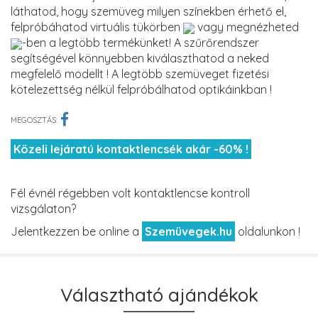
láthatod, hogy szemüveg milyen színekben érhető el,
felpróbáhatod virtuális tükörben
vagy megnézheted
-ben a legtöbb termékünket! A szűrőrendszer
segítségével könnyebben kiválaszthatod a neked
megfelelő modellt ! A legtöbb szemüveget fizetési
kötelezettség nélkül felpróbálhatod optikáinkban !
MEGOSZTÁS:
Közeli lejáratú kontaktlencsék akár -60% !
Fél évnél régebben volt kontaktlencse kontroll
vizsgálaton?
Jelentkezzen be online a
Szemüvegek.hu
oldalunkon !
Választható ajándékok