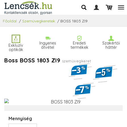
Főoldal
/
Szemüvegkeretek
/
BOSS 1803 ZI9
Ingyenes
Eredeti
Szakértői
Exkluzív
átvétel
termékek
háttér
optikák
Boss BOSS 1803 ZI9
szemüvegkeret
Mennyiség