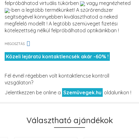
felpróbáhatod virtuális tükörben
vagy megnézheted
-ben a legtöbb termékünket! A szűrőrendszer
segítségével könnyebben kiválaszthatod a neked
megfelelő modellt ! A legtöbb szemüveget fizetési
kötelezettség nélkül felpróbálhatod optikáinkban !
MEGOSZTÁS:
Közeli lejáratú kontaktlencsék akár -60% !
Fél évnél régebben volt kontaktlencse kontroll
vizsgálaton?
Jelentkezzen be online a
Szemüvegek.hu
oldalunkon !
Választható ajándékok