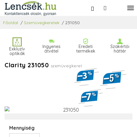
Főoldal
/
Szemüvegkeretek
/
231050
Ingyenes
Eredeti
Szakértői
Exkluzív
átvétel
termékek
háttér
optikák
Clarity 231050
szemüvegkeret
Mennyiség