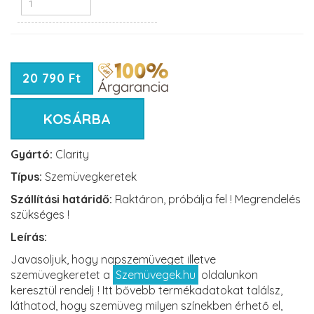
20 790 Ft
KOSÁRBA
Gyártó:
Clarity
Típus:
Szemüvegkeretek
Szállítási határidő:
Raktáron, próbálja fel ! Megrendelés
szükséges !
Leírás:
Javasoljuk, hogy napszemüveget illetve
szemüvegkeretet a
Szemüvegek.hu
oldalunkon
keresztül rendelj ! Itt bővebb termékadatokat találsz,
láthatod, hogy szemüveg milyen színekben érhető el,