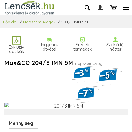
Főoldal
/
Napszemüvegek
/
204/S IMN 5M
Ingyenes
Eredeti
Szakértői
Exkluzív
átvétel
termékek
háttér
optikák
Max&CO 204/S IMN 5M
napszemüveg
Mennyiség