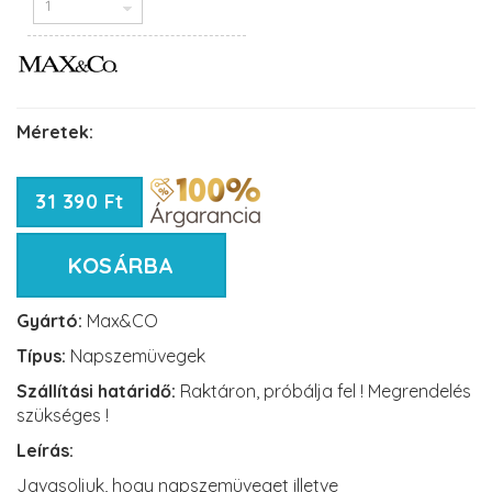
Méretek:
31 390 Ft
KOSÁRBA
Gyártó:
Max&CO
Típus:
Napszemüvegek
Szállítási határidő:
Raktáron, próbálja fel ! Megrendelés
szükséges !
Leírás:
Javasoljuk, hogy napszemüveget illetve