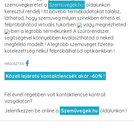
szemüvegkeretet a
Szemüvegek.hu
oldalunkon
keresztül rendelj ! Itt bővebb termékadatokat találsz,
láthatod, hogy szemüveg milyen színekben érhető el,
felpróbáhatod virtuális tükörben
vagy megnézheted
-ben a legtöbb termékünket! A szűrőrendszer
segítségével könnyebben kiválaszthatod a neked
megfelelő modellt ! A legtöbb szemüveget fizetési
kötelezettség nélkül felpróbálhatod optikáinkban !
MEGOSZTÁS:
Közeli lejáratú kontaktlencsék akár -60% !
Fél évnél régebben volt kontaktlencse kontroll
vizsgálaton?
Jelentkezzen be online a
Szemüvegek.hu
oldalunkon !